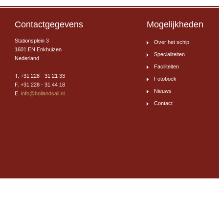
Contactgegevens
Mogelijkheden
Stationsplein 3
Over het schip
1601 EN Enkhuizen
Specialiteiten
Nederland
Faciliteiten
T. +31 228 - 31 21 33
Fotoboek
F. +31 228 - 31 44 18
Nieuws
E.
info@hollandsail.nl
Contact