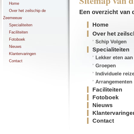
Sitemap van 
Home
Over het zeilschip de
Een overzicht van 
Zeemeeuw
Home
Specialiteiten
Faciliteiten
Over het zeil
Fotoboek
Schip Volgen
Nieuws
Specialiteiten
Klantervaringen
Lekker eten aa
Contact
Groepen
Individuele reiz
Arrangementen
Faciliteiten
Fotoboek
Nieuws
Klantervaringe
Contact