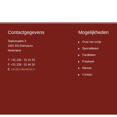
Contactgegevens
Mogelijkheden
Stationsplein 3
Over het schip
1601 EN Enkhuizen
Specialiteiten
Nederland
Faciliteiten
T. +31 228 - 31 21 33
Fotoboek
F. +31 228 - 31 44 18
Nieuws
E.
info@hollandsail.nl
Contact